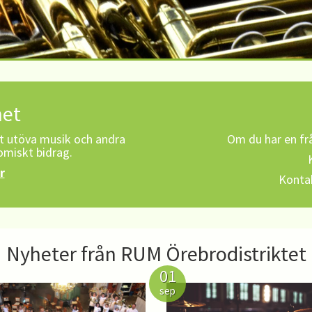
het
tt utöva musik och andra
Om du har en frå
miskt bidrag.
r
Kontak
Nyheter från RUM Örebrodistriktet
01
sep