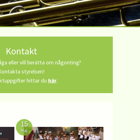
Kontakt
ga eller vill berätta om någonting?
Kontakta styrelsen!
tuppgifter hittar du
här
.
15
maj