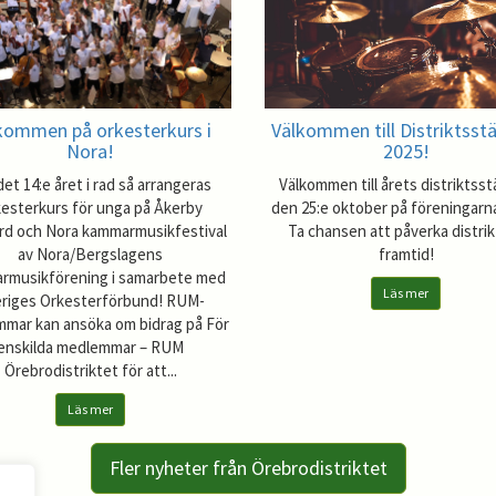
kommen på orkesterkurs i
Välkommen till Distriktss
Nora!
2025!
det 14:e året i rad så arrangeras
Välkommen till årets distrikts
kesterkurs för unga på Åkerby
den 25:e oktober på föreningarn
rd och Nora kammarmusikfestival
Ta chansen att påverka distri
av Nora/Bergslagens
framtid!
rmusikförening i samarbete med
Läs mer
riges Orkesterförbund! RUM-
mar kan ansöka om bidrag på För
enskilda medlemmar – RUM
Örebrodistriktet för att...
Läs mer
Fler nyheter från Örebrodistriktet