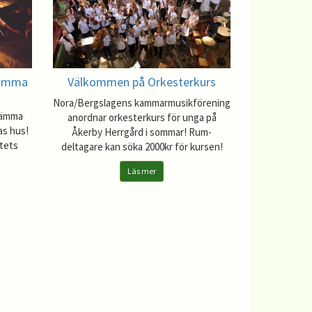
tämma
Välkommen på Orkesterkurs
Nora/Bergslagens kammarmusikförening
stämma
anordnar orkesterkurs för unga på
as hus!
Åkerby Herrgård i sommar! Rum-
ktets
deltagare kan söka 2000kr för kursen!
Läs mer