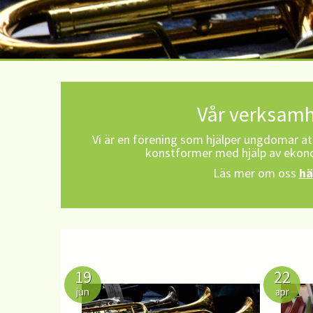
Vår verksam
Vi är en förening som hjälper ungdomar a
konstformer med hjälp av ekono
Läs mer om oss
hä
19
22
jun
apr