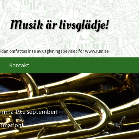
Musik är livsglädje!
sidan omfattas inte av utgivningsbeviset för www.rum.se
Kontakt
tämma 19:e september!
ormation!