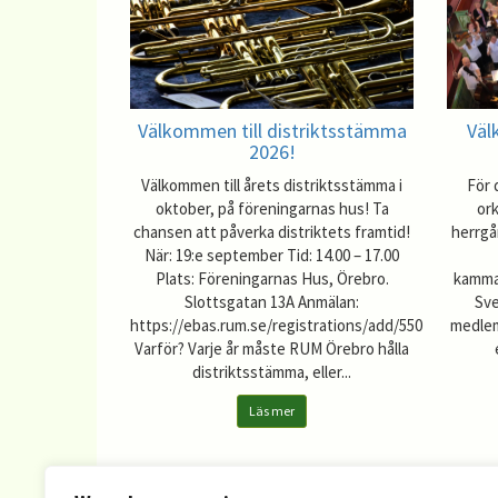
Välkommen till distriktsstämma
Väl
2026!
Välkommen till årets distriktsstämma i
För 
oktober, på föreningarnas hus! Ta
or
chansen att påverka distriktets framtid!
herrgå
När: 19:e september Tid: 14.00 – 17.00
Plats: Föreningarnas Hus, Örebro.
kamma
Slottsgatan 13A Anmälan:
Sve
https://ebas.rum.se/registrations/add/550
medlem
Varför? Varje år måste RUM Örebro hålla
distriktsstämma, eller...
Läs mer