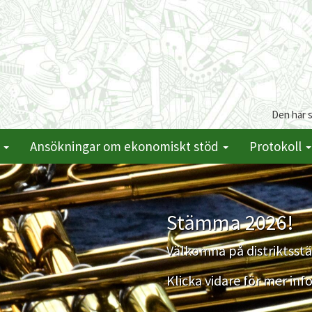
Den här 
t
Ansökningar om ekonomiskt stöd
Protokoll
Stämma 2026!
Välkomna på distriktss
Klicka vidare för mer inf