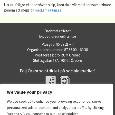
Har du frågor eller behöver hjälp, kontakta vår medlemssamordnare
genom att mejla till
medlem@rum.se
.
Örebrodistriktet
E-post:
orebro@rum.se
Plusgiro: 95 09 21 – 7
Organisationsnummer: 87 57 00 – 69 30
Postadress: c/o RUM Örebro
Slottsgatan 13A, 703 61 Örebro
Följ Örebrodistriktet på sociala medier!
We value your privacy
Fler RUM-webbplatser
RUM.se
We use cookies to enhance your browsing experience, serve
Dataskyddspolicy
personalized ads or content, and analyze our traffic. By clicking
Om RUM:s webbplatser
"Accept All", you consent to our use of cookies.