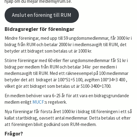
hjälp om du mejlar medlem@rum.se.
Anslut en förening till RUM
Bidragsregler för föreningar
Mindre föreningar, med upp till 59 ungdomsmedlemmar, får 3000 kr i
bidrag från RUM och betalar 2000 kr i medlemsavgift till RUM, det
betyder att bidraget som betalas ut är 1000 kr.
Större föreningar med 60 eller fler ungdomsmedlemmar får 51 kr i
bidrag per medlem från RUM och betalar 34 kr per medlem i
medlemsavgift till RUM. Med ett räkneexempel på 100 medlemmar
betyder det att bidraget är 100*51=5 100, avgiften 100*34=3 400 ,
vilket gör att bidraget som betalas ut är 5100-3400=1700.
En medlem behöver vara 6–25 år för att vara en bidragsgrundande
medlem enligt
MUCF
:s regelverk.
Nya föreningar får första året 1000 kr i bidrag till föreningen i ett så
kallat startbidrag, oavsett antal medlemmar. Detta betalas ut efter
att föreningen blivit godkänd som RUM-medlem.
Frågor?