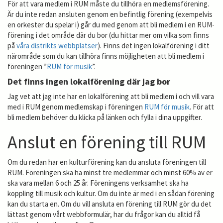
För att vara medlem i RUM måste du tillhöra en medlemsförening.
Är du inte redan ansluten genom en befintlig förening (exempelvis
en orkester du spelar i) går du med genom att bli medlem i en RUM-
förening i det område där du bor (du hittar mer om vilka som finns
på
våra distrikts webbplatser
). Finns det ingen lokalförening i ditt
närområde som du kan tillhöra finns möjligheten att bli medlem i
föreningen ”
RUM för musik
”.
Det finns ingen lokalförening där jag bor
Jag vet att jag inte har en lokalförening att bli medlem i och vill vara
med i RUM genom medlemskap i föreningen
RUM för musik
. För att
bli medlem behöver du klicka på länken och fylla i dina uppgifter.
Anslut en förening till RUM
Om du redan har en kulturförening kan du ansluta föreningen till
RUM. Föreningen ska ha minst tre medlemmar och minst 60% av er
ska vara mellan 6 och 25 år. Föreningens verksamhet ska ha
koppling till musik och kultur. Om du inte är med i en sådan förening
kan du starta en. Om du vill ansluta en förening till RUM gör du det
lättast genom vårt webbformulär, har du frågor kan du alltid få