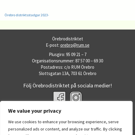
Örebro distriktsstadgar 2023-
Örebrodistriktet
E-post:
orebro@rum.se
Plusgiro: 95 09 21 – 7
Organisationsnummer: 87 57 00 – 69 30
Postadress: c/o RUM Örebro
Slottsgatan 13A, 703 61 Örebro
Följ Örebrodistriktet på sociala medier!
We value your privacy
Fler RUM-webbplatser
RUM.se
We use cookies to enhance your browsing experience, serve
Dataskyddspolicy
personalized ads or content, and analyze our traffic. By clicking
Om RUM:s webbplatser