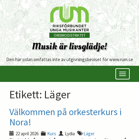
ÖREBRODISTRIKTET
Musik är livsglädje!
Den här sidan omfattas inte av utgivningsbeviset för www.rum.se
Öppna/s
meny
Etikett:
Läger
Välkommen på orkesterkurs i
Nora!
22 april 2026
Kurs
Lydia
Läger