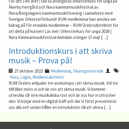
För det 14:e året i rad så arrangeras orkesterkurs för unga på
Åkerby herrgård och Nora kammarmusikfestival av
Nora/Bergslagens kammarmusikförening i samarbete med
Sveriges Orkesterförbund! RUM-medlemmar kan ansöka om
bidrag på För enskilda medlemmar – RUM Örebrodistriktet för
att delta på kursen! Läs mer: Orkesterkurs för unga 2026 |
Nora Kammarmusikfestival Anmälan stänger 15 maj! […]
Introduktionskurs i att skriva
musik – Prova på!
27 oktober 2022
Medlemmar
,
Okategoriserade
Kurs
,
Läger
,
Medlemsaktivitet
RUM Örebro erbjuder tre workshops i att skriva musik. Vid tre
tillfällen möts vi och lär oss att skriva musik. Vi kommer
utveckla vår inre musikaliska röst och lär oss hur vi uttrycker
den. Vi börjar med en digital träff och där vi först presenterar
oss alla och sedan håller en introduktion till att skriva […]